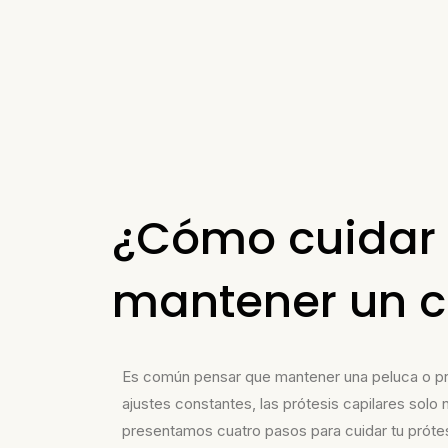
¿Cómo cuidar t
mantener un c
Es común pensar que mantener una peluca o pró
ajustes constantes
, las prótesis capilares solo
presentamos
cuatro
pasos para cuidar tu próte