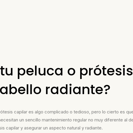
u peluca o prótesis
abello radiante?
tesis capilar es algo c
omplicado o tedioso
, pero lo cierto es qu
 necesitan un sencillo
mantenimiento
regular no
muy diferente al d
sis capilar y asegurar
un aspecto
natural y
radiante.